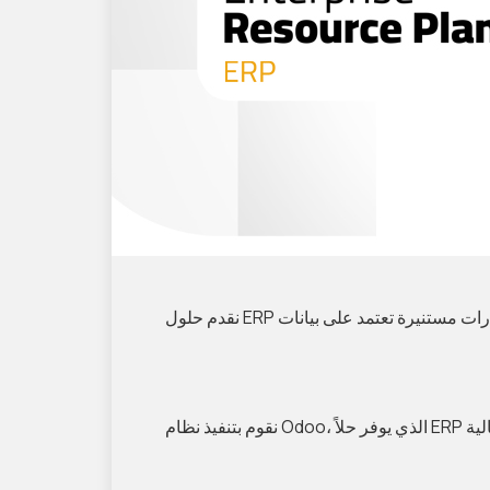
نقدم حلول ERP متكاملة تساعد الشركات في دمج وإدارة عملياتها الأساسية بفعالية وكفاءة. من خلال هذه الحلول، يمكن للشركات اتخاذ قرارات مستنيرة تعتمد على بيانات
نقوم بتنفيذ نظام Odoo، الذي يوفر حلاً ERP مرنًا وقابلاً للتخصيص ليلائم احتياجات شركتك الفريدة. يتيح لك النظام إدارة كافة العمليات بمرونة وسهولة، مما يعزز من فعالية