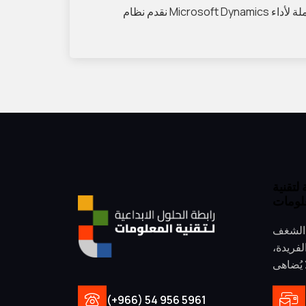
نقدم نظام Microsoft Dynamics الذي يتيح تكاملًا سلسًا بين مختلف العمليات التجارية داخل مؤسستك. يساعد هذا النظام على تعزيز الإنتاجية وتوفير رؤى شاملة لأداء
لتقنية
لومات
 الشغف
لفريدة،
(+966) 54 956 5961